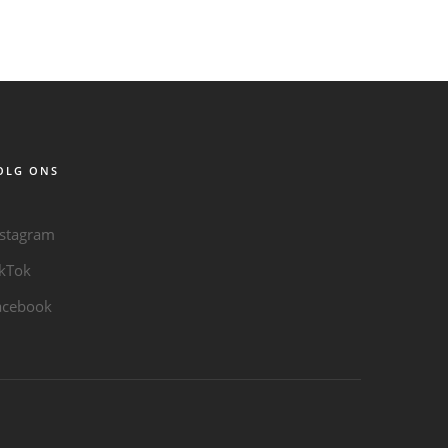
OLG ONS
nstagram
ikTok
acebook