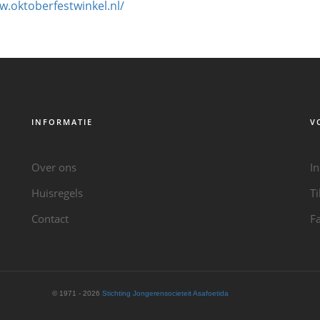
w.oktoberfestwinkel.nl/
INFORMATIE
V
Over ons
I
Huisregels
T
Contact
F
© 1971 - 2026
Stichting Jongerensocieteit Asafoetida