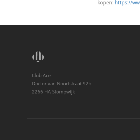
kopen:
https://ww
Club Ace
Doctor van Noortstraat 92b
2266 HA Stompwijk