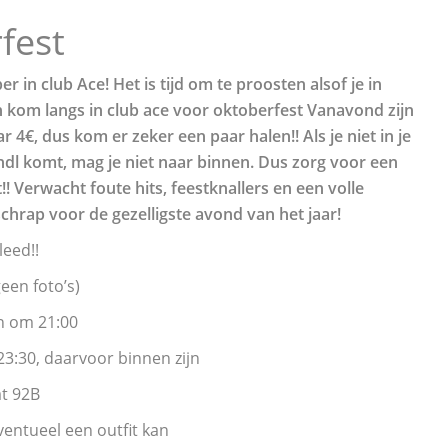
fest
r in club Ace! Het is tijd om te proosten alsof je in
n kom langs in club ace voor oktoberfest Vanavond zijn
r 4€, dus kom er zeker een paar halen!! Als je niet in je
ndl komt, mag je niet naar binnen. Dus zorg voor een
!! Verwacht foute hits, feestknallers en een volle
schrap voor de gezelligste avond van het jaar!
leed!!
geen foto’s)
n om 21:00
3:30, daarvoor binnen zijn
t 92B
ventueel een outfit kan